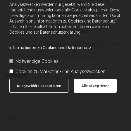
+43 664 3835584
Analysezwecken werden nur gesetzt, wenn Sie diese
nachstehend auswählen oder alle Cookies akzeptieren. Diese
office@elektro-pernsteiner.at
freiwillige Zustimmung können Sie jederzeit widerrufen. Durch
Auswahl von „Informationen zu Cookies und Datenschutz“
erhalten Sie detaillierte Information zu den verwendeten
Öffnungszeiten
Cookies und zur Datenschutzerklärung.
Montag bis Donnerstag 08.00 Uhr bis 16.00 Uhr
Informationen zu Cookies und Datenschutz
Impressum
|
Datenschutzerklärung
|
Kontakt
|
AGB
Notwendige Cookies
Cookies zu Marketing- und Analysezwecken
Anfrage
Ausgewählte akzeptieren
Alle akzeptieren
Name*
Telefon